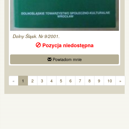
Dolny Śląsk. Nr 9/2001.
Pozycja niedostępna
Powiadom mnie
«
1
2
3
4
5
6
7
8
9
10
»