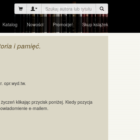
Katalog
Nowości
Promocje!
Skup książek
oria i pamięć.
r. opr.wyd.tw.
życzeń klikając przycisk poniżej. Kiedy pozycja
powiadomienie e-mailem.