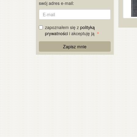
swój adres e-mail:
E-
mail
zapoznałem się z
polityką
prywatności
i akceptuję ją
Re
Zapisz mnie
Captcha