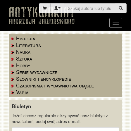
Toggle
navigati
Historia
Literatura
Nauka
Sztuka
Hobby
Serie wydawnicze
Słowniki i encyklopedie
Czasopisma i wydawnictwa ciągłe
Varia
Biuletyn
Jeżeli chcesz regularnie otrzymywać nasz biuletyn z
nowościami, podaj swój adres e-mail:
E-