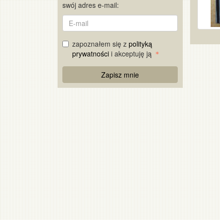
swój adres e-mail:
E-
mail
zapoznałem się z
polityką
prywatności
i akceptuję ją
Re
Zapisz mnie
Captcha