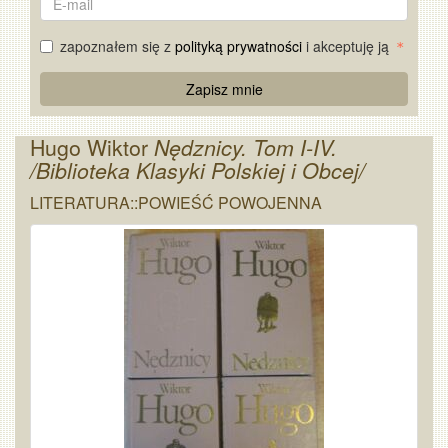
mail
zapoznałem się z
polityką prywatności
i akceptuję ją
Re
Zapisz mnie
Captcha
Hugo Wiktor
Nędznicy. Tom I-IV.
/Biblioteka Klasyki Polskiej i Obcej/
LITERATURA::POWIEŚĆ POWOJENNA