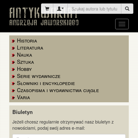
Toggle
navigati
Historia
Literatura
Nauka
Sztuka
Hobby
Serie wydawnicze
Słowniki i encyklopedie
Czasopisma i wydawnictwa ciągłe
Varia
Biuletyn
Jeżeli chcesz regularnie otrzymywać nasz biuletyn z
nowościami, podaj swój adres e-mail:
E-