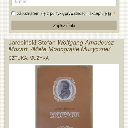
mail
zapoznałem się z
polityką prywatności
i akceptuję ją
Re
Zapisz mnie
Captcha
Jarociński Stefan
Wolfgang Amadeusz
Mozart. /Małe Monografie Muzyczne/
SZTUKA::MUZYKA