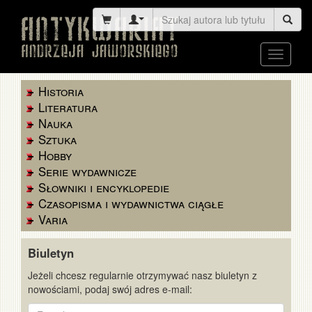
Toggle
navigati
Historia
Literatura
Nauka
Sztuka
Hobby
Serie wydawnicze
Słowniki i encyklopedie
Czasopisma i wydawnictwa ciągłe
Varia
Biuletyn
Jeżeli chcesz regularnie otrzymywać nasz biuletyn z
nowościami, podaj swój adres e-mail:
E-