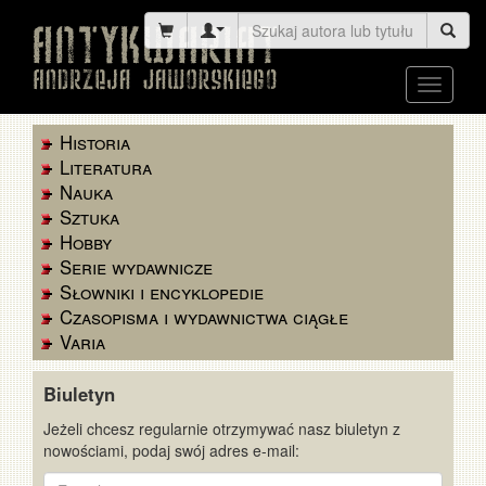
Toggle
navigati
Historia
Literatura
Nauka
Sztuka
Hobby
Serie wydawnicze
Słowniki i encyklopedie
Czasopisma i wydawnictwa ciągłe
Varia
Biuletyn
Jeżeli chcesz regularnie otrzymywać nasz biuletyn z
nowościami, podaj swój adres e-mail:
E-