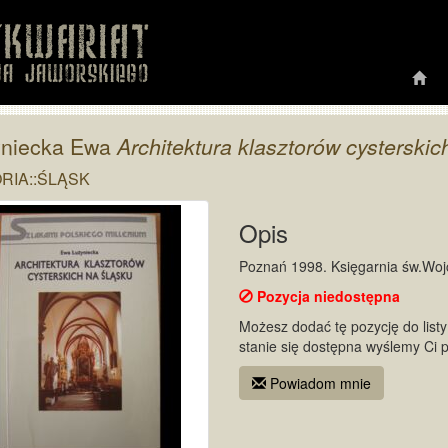
yniecka Ewa
Architektura klasztorów cysterskic
RIA::ŚLĄSK
Opis
Poznań 1998. Księgarnia św.Wojci
Pozycja niedostępna
Możesz dodać tę pozycję do listy 
stanie się dostępna wyślemy Ci 
Powiadom mnie