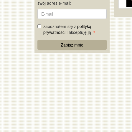
swój adres e-mail:
E-
mail
zapoznałem się z
polityką
prywatności
i akceptuję ją
Re
Zapisz mnie
Captcha