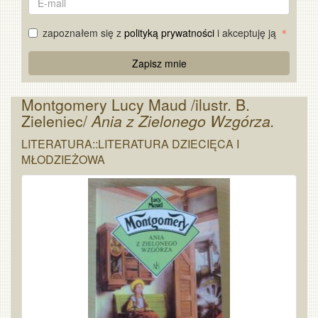
mail
zapoznałem się z
polityką prywatności
i akceptuję ją
Re
Zapisz mnie
Captcha
Montgomery Lucy Maud /ilustr. B.
Zieleniec/
Ania z Zielonego Wzgórza.
LITERATURA::LITERATURA DZIECIĘCA I
MŁODZIEŻOWA