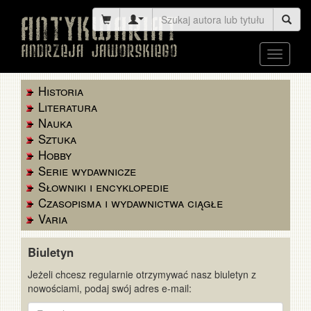
Toggle
navigati
Historia
Literatura
Nauka
Sztuka
Hobby
Serie wydawnicze
Słowniki i encyklopedie
Czasopisma i wydawnictwa ciągłe
Varia
Biuletyn
Jeżeli chcesz regularnie otrzymywać nasz biuletyn z
nowościami, podaj swój adres e-mail:
E-