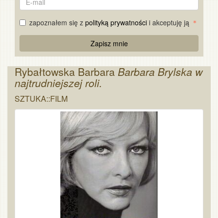
mail
zapoznałem się z
polityką prywatności
i akceptuję ją
Re
Zapisz mnie
Captcha
Rybałtowska Barbara
Barbara Brylska w
najtrudniejszej roli.
SZTUKA::FILM