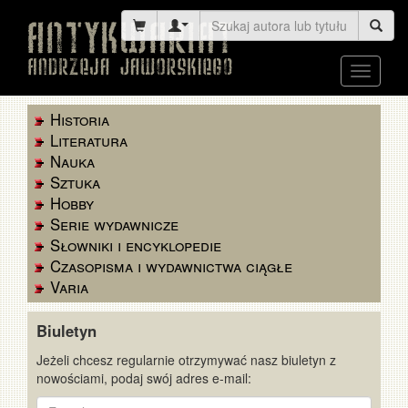
Toggle
navigati
Historia
Literatura
Nauka
Sztuka
Hobby
Serie wydawnicze
Słowniki i encyklopedie
Czasopisma i wydawnictwa ciągłe
Varia
Biuletyn
Jeżeli chcesz regularnie otrzymywać nasz biuletyn z
nowościami, podaj swój adres e-mail:
E-