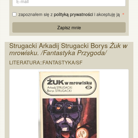
mail
zapoznałem się z
polityką prywatności
i akceptuję ją
Re
Zapisz mnie
Captcha
Strugacki Arkadij Strugacki Borys
Żuk w
mrowisku. /Fantastyka Przygoda/
LITERATURA::FANTASTYKA/SF