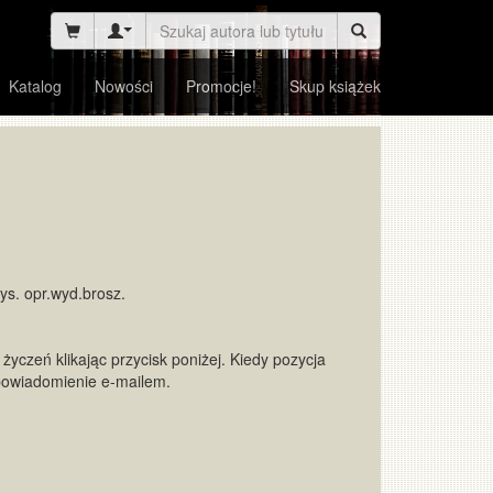
Katalog
Nowości
Promocje!
Skup książek
s. opr.wyd.brosz.
życzeń klikając przycisk poniżej. Kiedy pozycja
powiadomienie e-mailem.