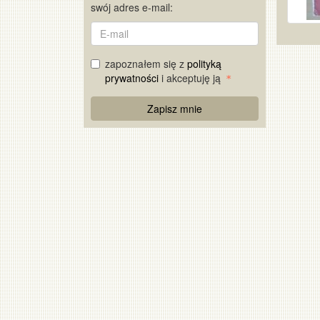
swój adres e-mail:
E-
mail
zapoznałem się z
polityką
prywatności
i akceptuję ją
Re
Zapisz mnie
Captcha