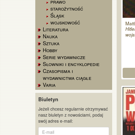
prawo
starożytność
Śląsk
wojskowość
Matt
Literatura
Hitl
wojs
Nauka
Sztuka
Hobby
Serie wydawnicze
Słowniki i encyklopedie
Czasopisma i
wydawnictwa ciągłe
Varia
Biuletyn
Jeżeli chcesz regularnie otrzymywać
nasz biuletyn z nowościami, podaj
swój adres e-mail:
E-