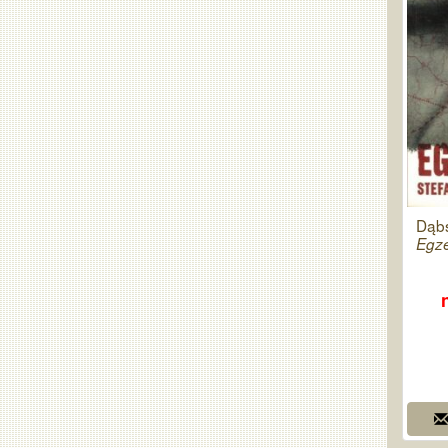
Dąbs
Egze