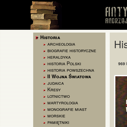
Historia
Hi
archeologia
biografie historyczne
heraldyka
historia Polski
969
k
historia powszechna
II Wojna Światowa
judaica
Kresy
lotnictwo
martyrologia
monografie miast
morskie
pamiętniki