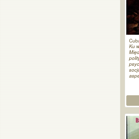
Cub
Ku w
Mię
poli
psyc
socj
aspe