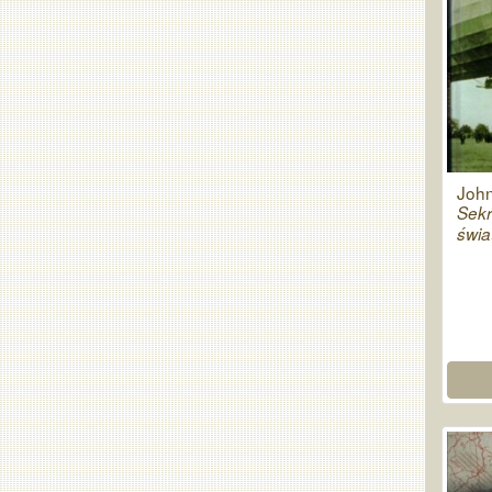
John
Sekr
świa