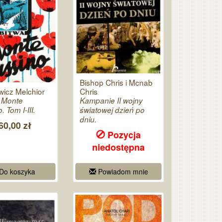
Bishop Chris i Mcnab
Chris
icz Melchior
Kampanie II wojny
o Monte
światowej dzień po
 Tom I-III.
dniu.
60,00 zł
Pozycja
niedostępna
Do koszyka
Powiadom mnie