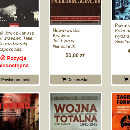
Piekałk
Nowakowska
Kalend
ałkiewicz Janusz
Krystyna
wydarze
ki wrzesień. Hitler
Tak było w
Światow
lin rozdzierają
Niemczech.
zpospolitą.
50,00 zł
Pozycja
niedostępna
Powiadom mnie
Do koszyka