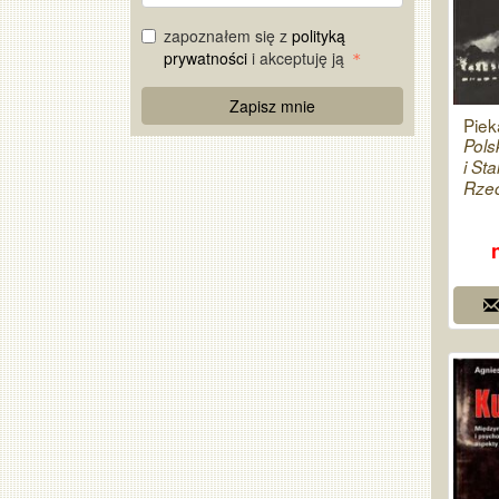
mail
zapoznałem się z
polityką
prywatności
i akceptuję ją
Re
Zapisz mnie
Captcha
Piek
Pols
i Sta
Rzec