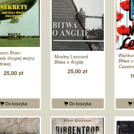
son Brian
Wańkow
Mosley Leonard
ety drugiej wojny
Bitwa 
Bitwa o Anglię.
towej.
Cassino.
25,00 zł
25,00 zł
1
Do koszyka
Do koszyka