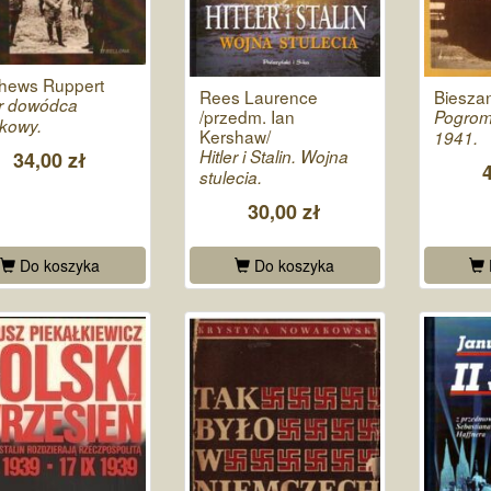
hews Ruppert
Rees Laurence
Biesza
er dowódca
/przedm. Ian
Pogrom
kowy.
Kershaw/
1941.
Hitler i Stalin. Wojna
34,00 zł
stulecia.
30,00 zł
Do koszyka
Do koszyka