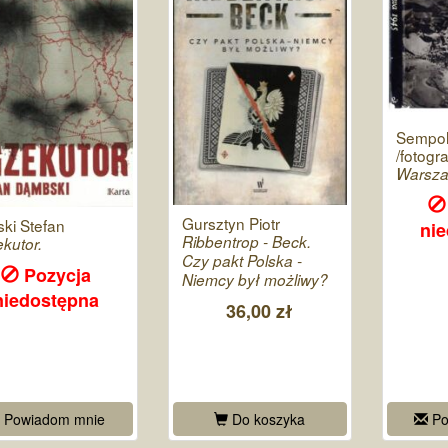
Sempol
/fotogra
Warsza
Gursztyn Piotr
ki Stefan
ni
Ribbentrop - Beck.
kutor.
Czy pakt Polska -
Pozycja
Niemcy był możliwy?
niedostępna
36,00 zł
Powiadom mnie
Do koszyka
Po