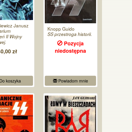
iewicz Janusz
Knopp Guido
arium
SS przestroga historii.
ń II Wojny
ej.
Pozycja
niedostępna
40,00 zł
Do koszyka
Powiadom mnie