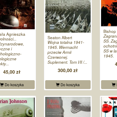
Bishop 
ała Agnieszka
Zagran
Seaton Albert
olności...
SS. Zag
Wojna totalna 1941-
dzynarodowe,
ochotni
1945. Wermacht
tyczne i
SS w la
przeciw Armii
hologiczno-
1945.
Czerwonej.
ologiczne
Suplement. Tom I/II /...
kty...
300,00 zł
45,00 zł
Do koszyka
Do koszyka