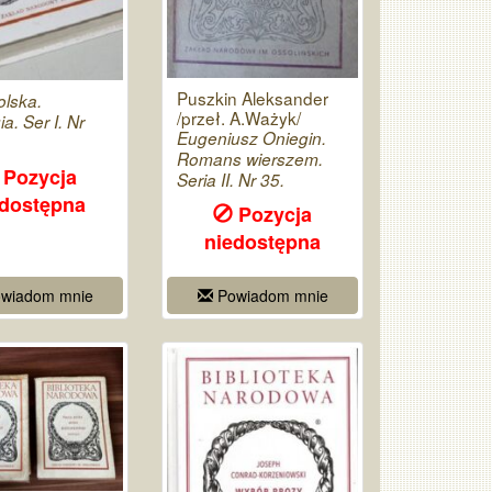
Puszkin Aleksander
olska.
/przeł. A.Ważyk/
a. Ser I. Nr
Eugeniusz Oniegin.
Romans wierszem.
Pozycja
Seria II. Nr 35.
edostępna
Pozycja
niedostępna
wiadom mnie
Powiadom mnie