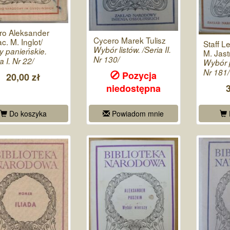
ro Aleksander
Cycero Marek Tulisz
c. M. Inglot/
Staff L
Wybór listów. /Seria II.
y panieńskie.
M. Jast
Nr 130/
a I. Nr 22/
Wybór p
Nr 181/
Pozycja
20,00 zł
niedostępna
Do koszyka
Powiadom mnie