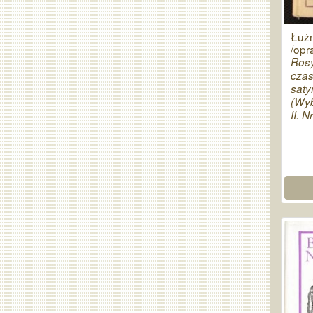
Łuż
/opr
Rosy
czas
saty
(Wyb
II. Nr