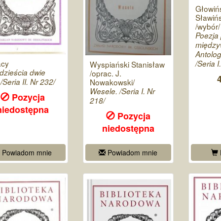
Głowińs
Sławiń
/wybór/
Poezja 
między
Antolog
acy
/Seria I
Wyspiański Stanisław
zieścia dwie
/oprac. J.
Nowakowski/
/Seria II. Nr 232/
Wesele. /Seria I. Nr
Pozycja
218/
niedostępna
Pozycja
niedostępna
Powiadom mnie
Powiadom mnie