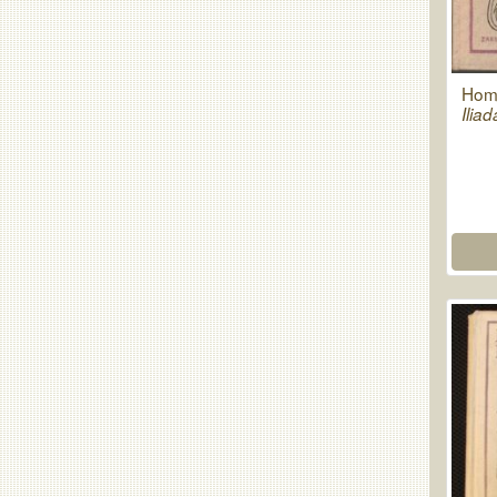
Hom
Iliad