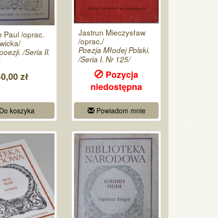
Jastrun Mieczysław
e Paul /oprac.
/oprac./
wicka/
Poezja Młodej Polski.
ezji. /Seria II.
/Seria I. Nr 125/
Pozycja
40,00 zł
niedostępna
Do koszyka
Powiadom mnie