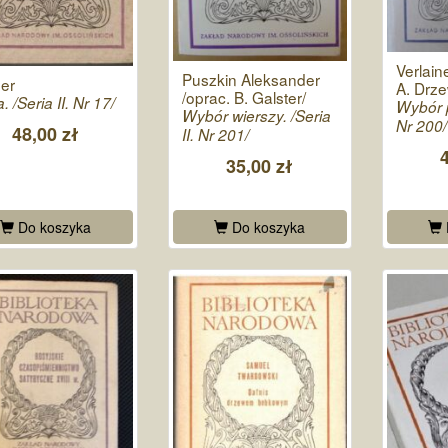
Verlain
Puszkin Aleksander
er
A. Drze
/oprac. B. Galster/
a. /Seria II. Nr 17/
Wybór po
Wybór wierszy. /Seria
Nr 200/
48,00 zł
II. Nr 201/
35,00 zł
Do koszyka
Do koszyka