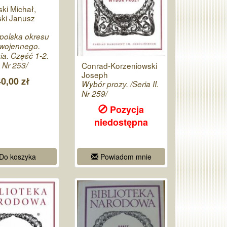
ki Michał,
ski Janusz
polska okresu
wojennego.
ia. Część 1-2.
. Nr 253/
Conrad-Korzeniowski
Joseph
40,00 zł
Wybór prozy. /Seria II.
Nr 259/
Pozycja
niedostępna
Do koszyka
Powiadom mnie