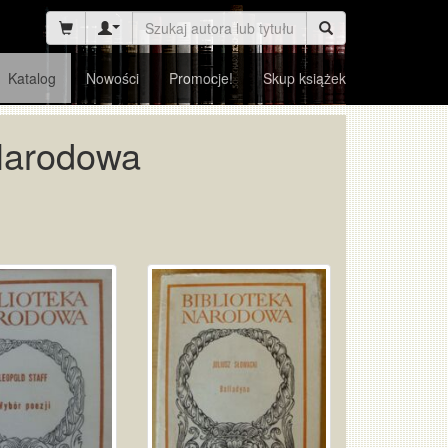
Katalog
Nowości
Promocje!
Skup książek
 Narodowa