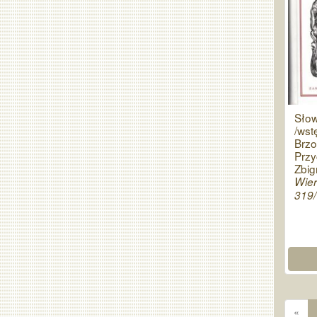
Słow
/wst
Brzo
Przy
Zbig
Wier
319/
«