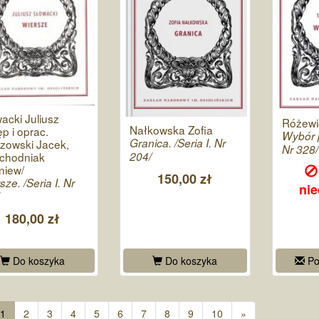
acki Juliusz
Różewi
Nałkowska Zofia
ęp i oprac.
Wybór p
Granica. /Seria I. Nr
zowski Jacek,
Nr 328/
204/
chodniak
niew/
150,00 zł
sze. /Seria I. Nr
ni
180,00 zł
Do koszyka
Do koszyka
Po
1
2
3
4
5
6
7
8
9
10
»