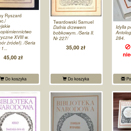
ny Ryszard
ac./
Twardowski Samuel
jskie
Idylla p
Dafnis drzewem
opiśmiennictwo
Antologi
bobkowym. /Seria II.
ryczne XVIII w.
284.
Nr 227/
ór źródeł). /Seria
35,00 zł
 1...
ni
45,00 zł
Do koszyka
Do koszyka
Po