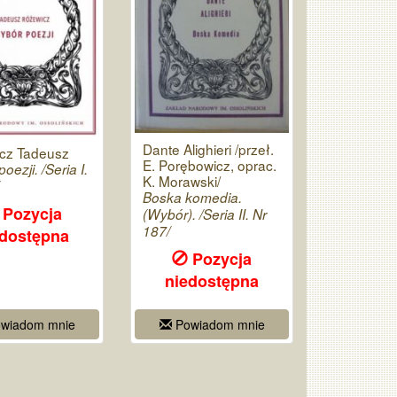
Dante Alighieri /przeł.
cz Tadeusz
E. Porębowicz, oprac.
oezji. /Seria I.
K. Morawski/
Boska komedia.
Pozycja
(Wybór). /Seria II. Nr
187/
edostępna
Pozycja
niedostępna
wiadom mnie
Powiadom mnie