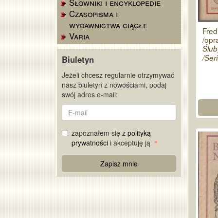
Słowniki i encyklopedie
Czasopisma i
wydawnictwa ciągłe
Fred
Varia
/opra
Ślub
/Seri
Biuletyn
Jeżeli chcesz regularnie otrzymywać
nasz biuletyn z nowościami, podaj
swój adres e-mail:
E-
mail
zapoznałem się z
polityką
prywatności
i akceptuję ją
Re
Zapisz mnie
Captcha