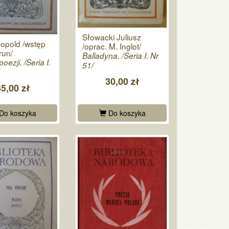
Słowacki Juliusz
eopold /wstęp
/oprac. M. Inglot/
run/
Balladyna. /Seria I. Nr
oezji. /Seria I.
51/
30,00 zł
35,00 zł
Do koszyka
Do koszyka