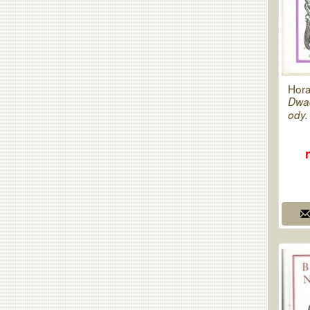
Hor
Dwad
ody. 