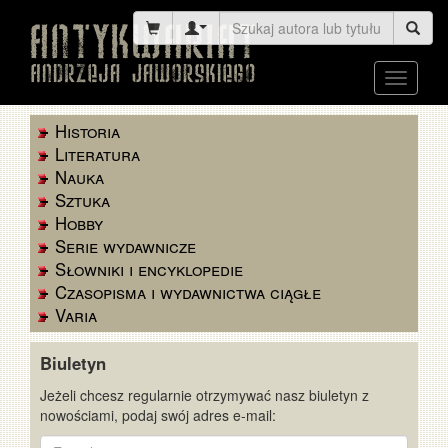
Toggle
navigati
Historia
Literatura
Nauka
Sztuka
Hobby
Serie wydawnicze
Słowniki i encyklopedie
Czasopisma i wydawnictwa ciągłe
Varia
Biuletyn
Jeżeli chcesz regularnie otrzymywać nasz biuletyn z
nowościami, podaj swój adres e-mail:
E-