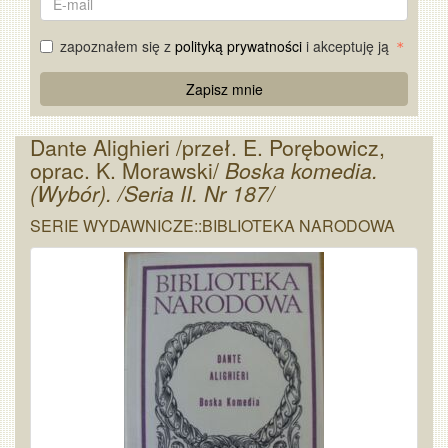
mail
zapoznałem się z
polityką prywatności
i akceptuję ją
Re
Zapisz mnie
Captcha
Dante Alighieri /przeł. E. Porębowicz,
oprac. K. Morawski/
Boska komedia.
(Wybór). /Seria II. Nr 187/
SERIE WYDAWNICZE::BIBLIOTEKA NARODOWA