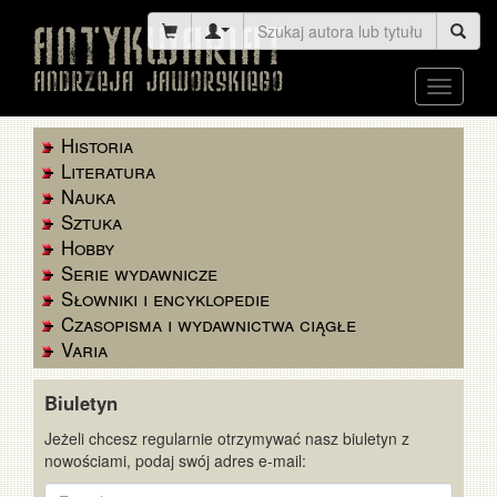
Toggle
navigati
Historia
Literatura
Nauka
Sztuka
Hobby
Serie wydawnicze
Słowniki i encyklopedie
Czasopisma i wydawnictwa ciągłe
Varia
Biuletyn
Jeżeli chcesz regularnie otrzymywać nasz biuletyn z
nowościami, podaj swój adres e-mail:
E-