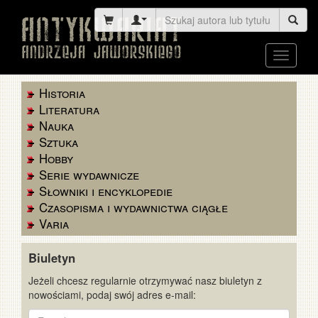
Toggle
navigati
Historia
Literatura
Nauka
Sztuka
Hobby
Serie wydawnicze
Słowniki i encyklopedie
Czasopisma i wydawnictwa ciągłe
Varia
Biuletyn
Jeżeli chcesz regularnie otrzymywać nasz biuletyn z
nowościami, podaj swój adres e-mail:
E-