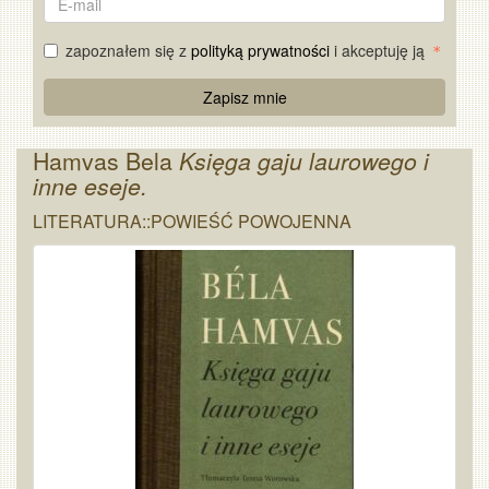
mail
zapoznałem się z
polityką prywatności
i akceptuję ją
Re
Zapisz mnie
Captcha
Hamvas Bela
Księga gaju laurowego i
inne eseje.
LITERATURA::POWIEŚĆ POWOJENNA