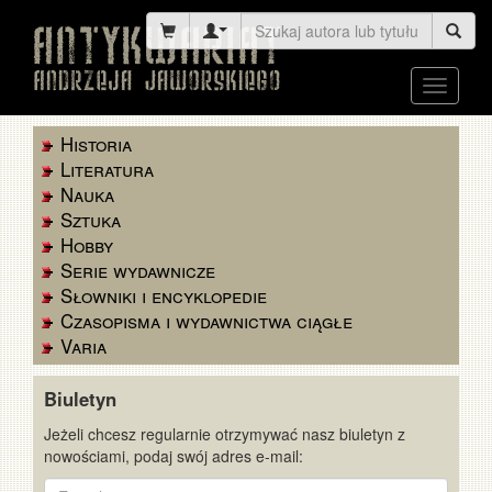
Toggle
navigati
Historia
Literatura
Nauka
Sztuka
Hobby
Serie wydawnicze
Słowniki i encyklopedie
Czasopisma i wydawnictwa ciągłe
Varia
Biuletyn
Jeżeli chcesz regularnie otrzymywać nasz biuletyn z
nowościami, podaj swój adres e-mail:
E-