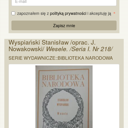
mail
zapoznałem się z
polityką prywatności
i akceptuję ją
Re
Zapisz mnie
Captcha
Wyspiański Stanisław /oprac. J.
Nowakowski/
Wesele. /Seria I. Nr 218/
SERIE WYDAWNICZE::BIBLIOTEKA NARODOWA