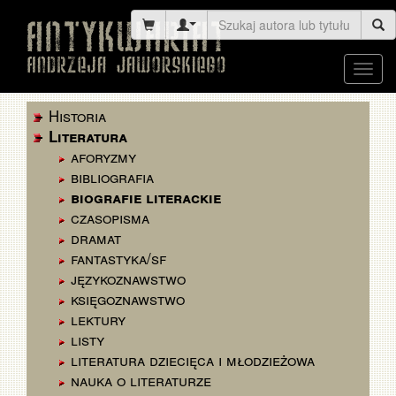
Toggl
navig
Historia
Literatura
aforyzmy
bibliografia
biografie literackie
czasopisma
dramat
fantastyka/sf
językoznawstwo
księgoznawstwo
lektury
listy
literatura dziecięca i młodzieżowa
nauka o literaturze