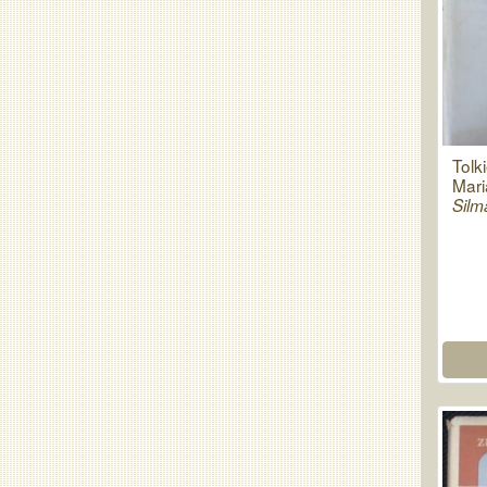
Tolk
Mari
Silma