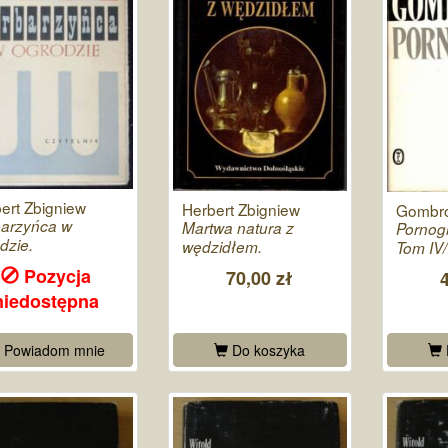
ert Zbigniew
Herbert Zbigniew
Gombro
arzyńca w
Martwa natura z
Pornogr
dzie.
wędzidłem.
Tom IV/
Pozycja
70,00 zł
niedostępna
Powiadom mnie
Do koszyka