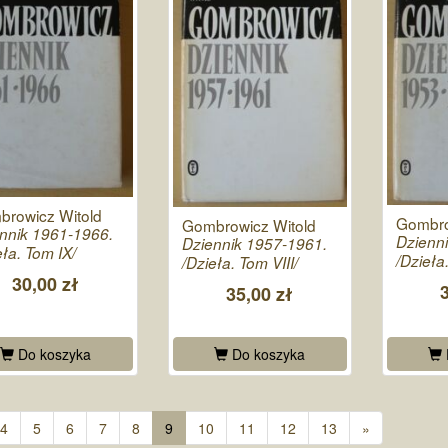
rowicz Witold
Gombro
Gombrowicz Witold
nnik 1961-1966.
Dzienn
Dziennik 1957-1961.
eła. Tom IX/
/Dzieła
/Dzieła. Tom VIII/
30,00 zł
35,00 zł
Do koszyka
Do koszyka
4
5
6
7
8
9
10
11
12
13
»