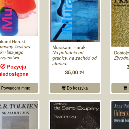
kami Haruki
barwny Tsukuru
Murakami Haruki
i i lata jego
Na południe od
Dostoje
grzymstwa.
granicy, na zachód od
Zbrodni
słońca.
Pozycja
35,00 zł
niedostępna
Powiadom mnie
Do koszyka