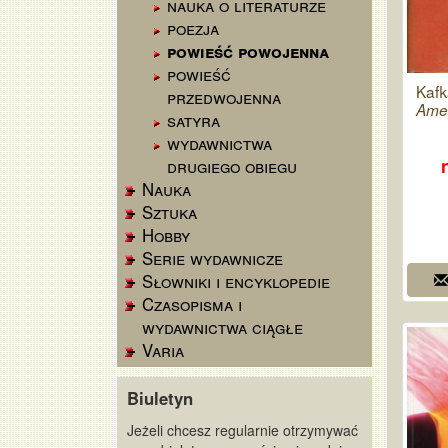
nauka o literaturze
poezja
powieść powojenna
powieść
Kafk
przedwojenna
Amer
satyra
wydawnictwa
drugiego obiegu
Nauka
Sztuka
Hobby
Serie wydawnicze
Słowniki i encyklopedie
Czasopisma i
wydawnictwa ciągłe
Varia
Biuletyn
Jeżeli chcesz regularnie otrzymywać