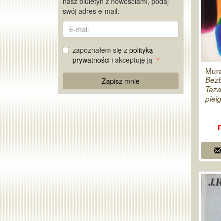
nasz biuletyn z nowościami, podaj
swój adres e-mail:
E-
mail
zapoznałem się z
polityką
prywatności
i akceptuję ją
Mura
Re
Bez
Zapisz mnie
Captcha
Tazak
piel