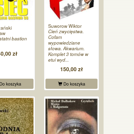
Suworow Wiktor
ański
Cień zwycięstwa.
aw
Cofam
statni bastion
wypowiedziane
słowa. Akwarium.
40,00 zł
Komplet 3 tomów w
etui wyd...
150,00 zł
Do koszyka
Do koszyka