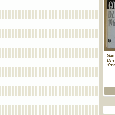
Gomb
Dzie
/Dzi
«