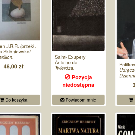
ien J.R.R. /przekł.
a Skibniewska/
Saint- Exupery
rillion.
Antoine de
Politk
48,00 zł
Twierdza.
Udręcz
Dzienni
Pozycja
niedostępna
Do koszyka
Powiadom mnie