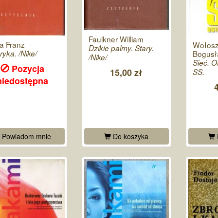
Faulkner William
a Franz
Wołosz
Dzikie palmy. Stary.
Bogusł
yka. /Nike/
/Nike/
Sieć. O
Pozycja
15,00 zł
SS.
niedostępna
Powiadom mnie
Do koszyka