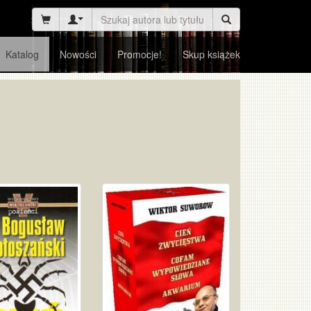
Katalog
Nowości
Promocje!
Skup książek