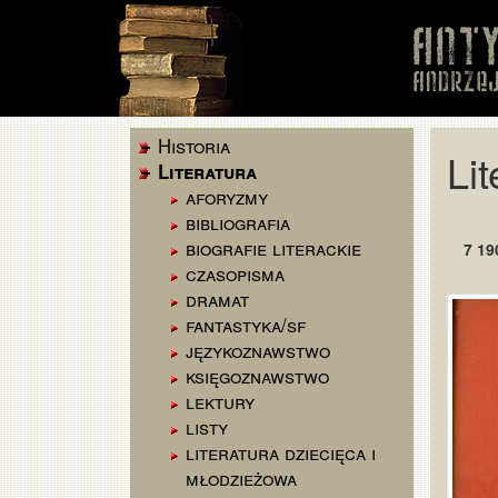
Historia
Li
Literatura
aforyzmy
bibliografia
biografie literackie
7 19
czasopisma
dramat
fantastyka/sf
językoznawstwo
księgoznawstwo
lektury
listy
literatura dziecięca i
młodzieżowa