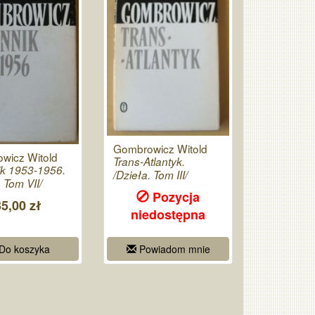
Gombrowicz Witold
wicz Witold
Trans-Atlantyk.
ik 1953-1956.
/Dzieła. Tom III/
. Tom VII/
Pozycja
35,00 zł
niedostępna
Do koszyka
Powiadom mnie