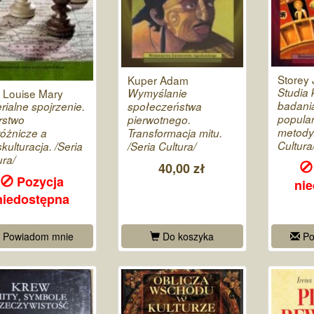
Storey
Kuper Adam
Studia 
t Louise Mary
Wymyślanie
badania
rialne spojrzenie.
społeczeństwa
popularn
rstwo
pierwotnego.
metody.
óżnicze a
Transformacja mitu.
Cultura
skulturacja. /Seria
/Seria Cultura/
ura/
40,00 zł
Pozycja
ni
niedostępna
Powiadom mnie
Do koszyka
Po