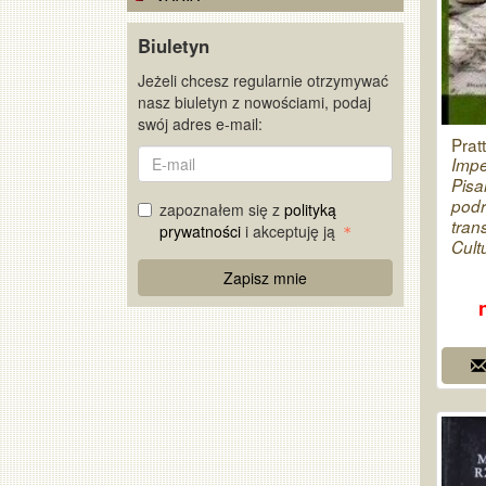
Biuletyn
Jeżeli chcesz regularnie otrzymywać
nasz biuletyn z nowościami, podaj
swój adres e-mail:
Prat
E-
Impe
mail
Pisa
podr
zapoznałem się z
polityką
tran
prywatności
i akceptuję ją
Cult
Re
Zapisz mnie
Captcha