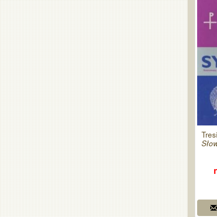
Tres
Słow