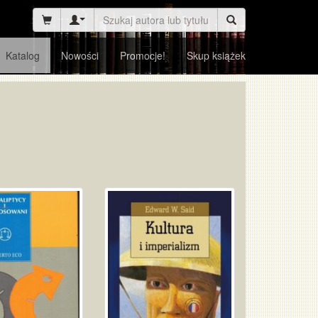
Katalog
Nowości
Promocje!
Skup książek