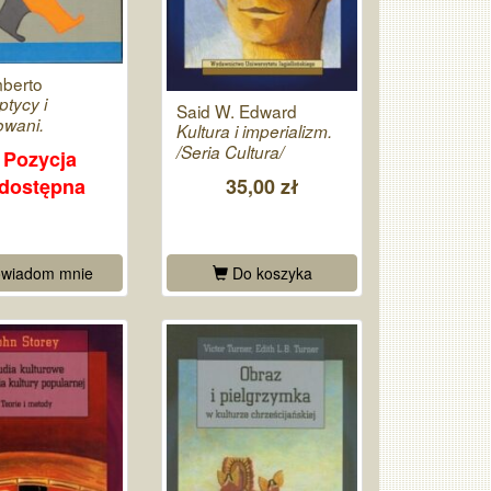
berto
ptycy i
Said W. Edward
owani.
Kultura i imperializm.
/Seria Cultura/
Pozycja
edostępna
35,00 zł
wiadom mnie
Do koszyka