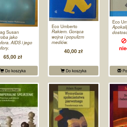
Eco Um
Eco Umberto
Apokali
Rakiem. Gorąca
tag Susan
dostos
wojna i populizm
oba jako
mediów.
fora. AIDS i jego
ni
fory.
40,00 zł
65,00 zł
Do koszyka
Do koszyka
Po