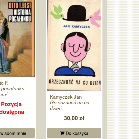
to F.
a pocałunku.
um/
Kamyczek Jan
Grzeczność na co
Pozycja
dzień.
edostępna
30,00 zł
wiadom mnie
Do koszyka