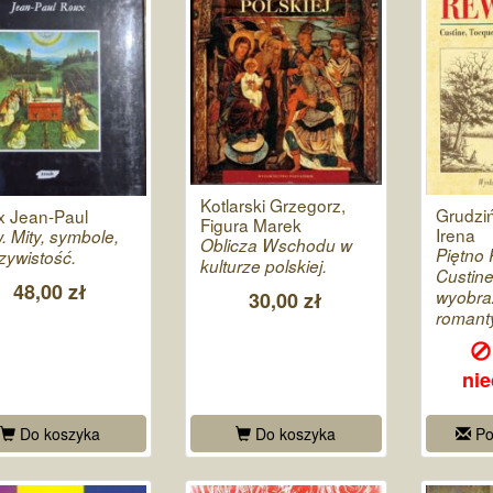
Kotlarski Grzegorz,
Grudzi
 Jean-Paul
Figura Marek
Irena
. Mity, symbole,
Oblicza Wschodu w
Piętno 
zywistość.
kulturze polskiej.
Custine
48,00 zł
wyobra
30,00 zł
romant
ni
Do koszyka
Do koszyka
Po