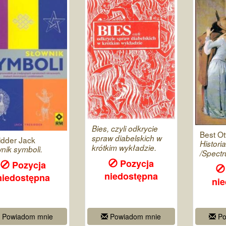
Bies, czyli odkrycie
Best Ot
spraw diabelskich w
idder Jack
Histori
krótkim wykładzie.
nik symboli.
/Spectr
Pozycja
Pozycja
niedostępna
niedostępna
ni
Powiadom mnie
Powiadom mnie
Po