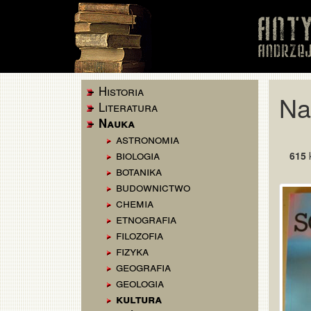
Historia
Na
Literatura
Nauka
astronomia
biologia
615
k
botanika
budownictwo
chemia
etnografia
filozofia
fizyka
geografia
geologia
kultura