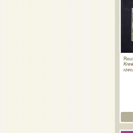
Roux
Krew
rzec