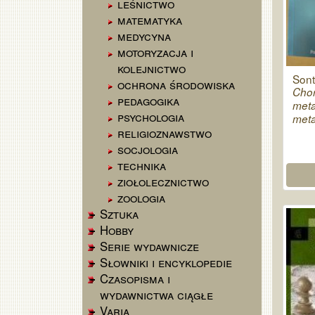
leśnictwo
matematyka
medycyna
motoryzacja i
kolejnictwo
Son
ochrona środowiska
Chor
pedagogika
meta
psychologia
meta
religioznawstwo
socjologia
technika
ziołolecznictwo
zoologia
Sztuka
Hobby
Serie wydawnicze
Słowniki i encyklopedie
Czasopisma i
wydawnictwa ciągłe
Varia