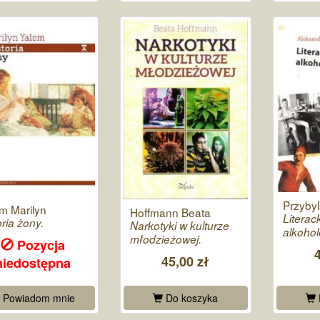
Przybyl
m Marilyn
Hoffmann Beata
Literac
oria żony.
Narkotyki w kulturze
alkohol
młodzieżowej.
Pozycja
45,00 zł
niedostępna
Powiadom mnie
Do koszyka