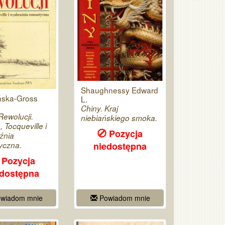
Shaughnessy Edward
ńska-Gross
L.
Chiny. Kraj
Rewolucji.
niebiańskiego smoka.
, Tocqueville i
Pozycja
źnia
niedostępna
yczna.
Pozycja
edostępna
wiadom mnie
Powiadom mnie