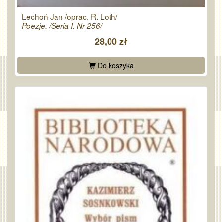
Lechoń Jan /oprac. R. Loth/
Poezje. /Seria I. Nr 256/
28,00 zł
Do koszyka