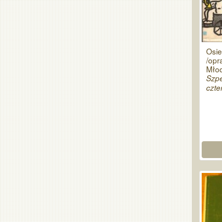
Osie
/opr
Młod
Szpe
czte