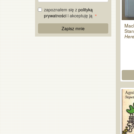
mail
zapoznałem się z
polityką
prywatności
i akceptuję ją
Mack
Re
Zapisz mnie
Stan
Captcha
Here