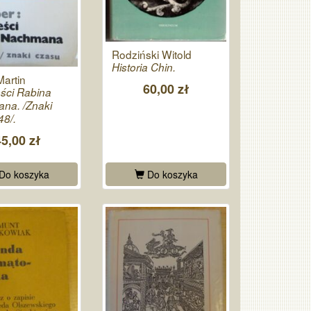
Rodziński Witold
Historia Chin.
artin
60,00 zł
ści Rabina
na. /Znaki
8/.
45,00 zł
Do koszyka
Do koszyka