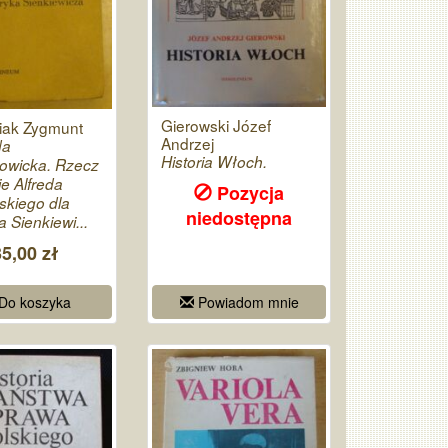
Gierowski Józef
iak Zygmunt
Andrzej
da
Historia Włoch.
owicka. Rzecz
ie Alfreda
Pozycja
skiego dla
niedostępna
 Sienkiewi...
35,00 zł
Do koszyka
Powiadom mnie