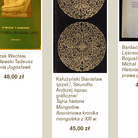
Bardach
Leśniod
zak Wacław,
Bogusła
lewski Tadeusz
Michał
oria Jugosławii.
Histori
prawa p
48,00 zł
Kałużyński Stanisław
/przeł./, Strumiłło
Andrzej /oprac.
graficzne/
Tajna historia
Mongołów.
Anonimowa kronika
mongolska z XIII w.
45,00 zł