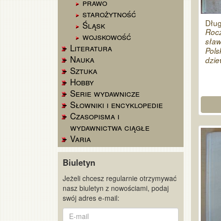
prawo
starożytność
Dłu
Śląsk
Rocz
wojskowość
sław
Literatura
Pols
Nauka
dzie
Sztuka
Hobby
Serie wydawnicze
Słowniki i encyklopedie
Czasopisma i
wydawnictwa ciągłe
Varia
Biuletyn
Jeżeli chcesz regularnie otrzymywać
nasz biuletyn z nowościami, podaj
swój adres e-mail:
E-