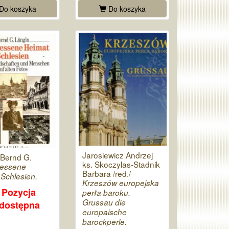
Do koszyka
Do koszyka
Jarosiewicz Andrzej
 Bernd G.
ks. Skoczylas-Stadnik
essene
Barbara /red./
Schlesien.
Krzeszów europejska
Pozycja
perła baroku.
Grussau die
edostępna
europaische
barockperle.