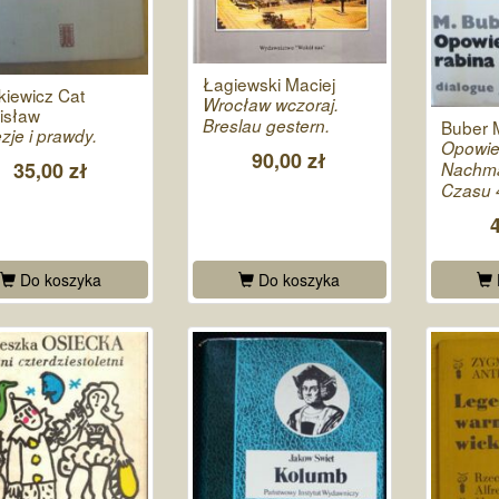
Łagiewski Maciej
iewicz Cat
Wrocław wczoraj.
isław
Breslau gestern.
Buber M
zje i prawdy.
Opowie
90,00 zł
35,00 zł
Nachma
Czasu 4
Do koszyka
Do koszyka