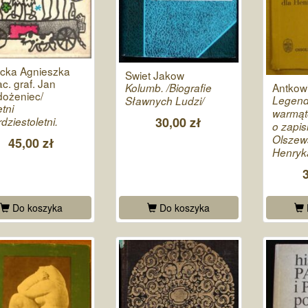
cka Agnieszka
Swiet Jakow
ac. graf. Jan
Antkow
Kolumb. /Biografie
ożeniec/
Legen
Sławnych Ludzi/
tni
warmąt
30,00 zł
rdziestoletni.
o zapis
Olszew
45,00 zł
Henryka
Do koszyka
Do koszyka