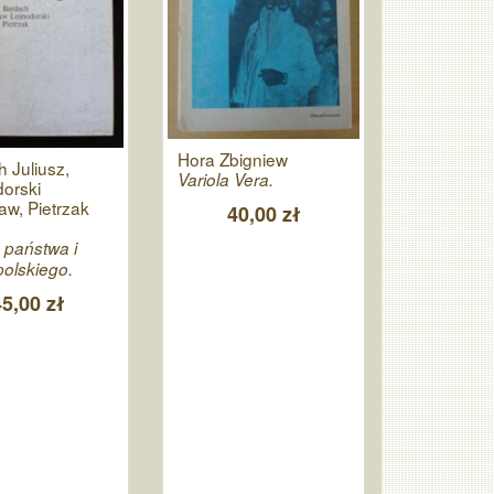
Hora Zbigniew
 Juliusz,
Variola Vera.
orski
w, Pietrzak
40,00 zł
a państwa i
olskiego.
45,00 zł