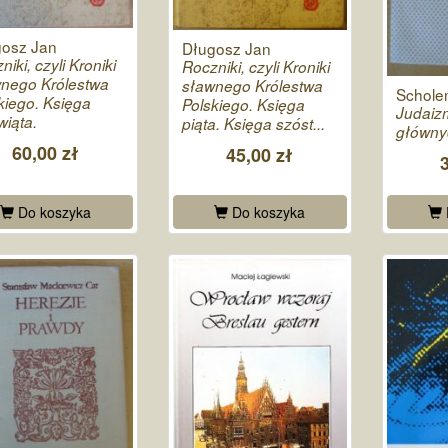
gosz Jan
Długosz Jan
niki, czyli Kroniki
Roczniki, czyli Kroniki
nego Królestwa
sławnego Królestwa
Schole
kiego. Księga
Polskiego. Księga
Judaiz
wiąta.
piąta. Księga szóst...
główny
60,00 zł
45,00 zł
Do koszyka
Do koszyka