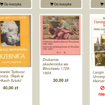
Do koszyka
Do koszyka
Drukarnia
akademicka we
Wrocławiu 1729-
iewski Tadeusz
Langin
1804.
bnica. /Śląsk w
Unverg
30,00 zł
tkach Sztuki/
Heimat 
40,00 zł
ni