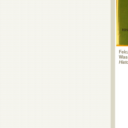
Felc
Wasi
Hist