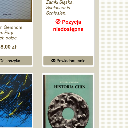
Zamki Śląska.
Schlosser in
Schlesien.
Pozycja
m Gershom
niedostępna
m. Parę
ch pojęć.
38,00 zł
Do koszyka
Powiadom mnie