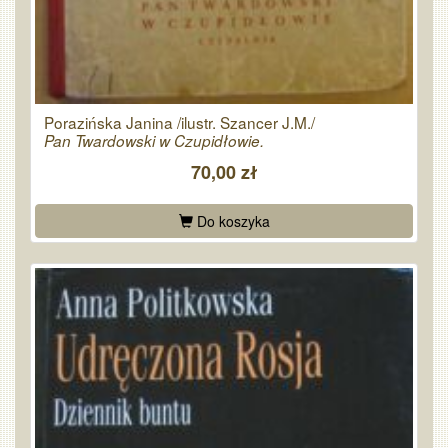
Porazińska Janina /ilustr. Szancer J.M./
Pan Twardowski w Czupidłowie.
70,00 zł
Do koszyka