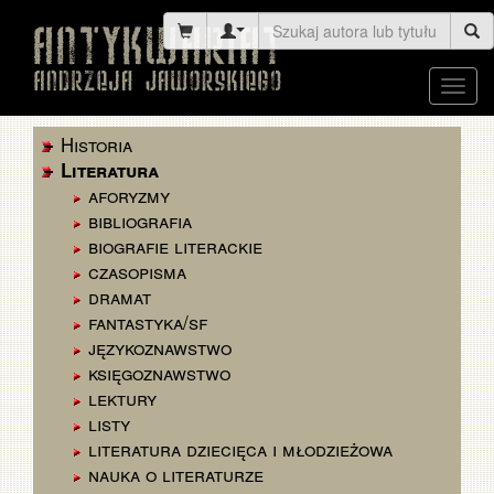
Toggl
navig
Historia
Literatura
aforyzmy
bibliografia
biografie literackie
czasopisma
dramat
fantastyka/sf
językoznawstwo
księgoznawstwo
lektury
listy
literatura dziecięca i młodzieżowa
nauka o literaturze