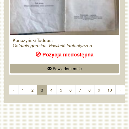
Konczyński Tadeusz
Ostatnia godzina. Powieść fantastyczna.
Pozycja niedostępna
Powiadom mnie
«
1
2
3
4
5
6
7
8
9
10
»