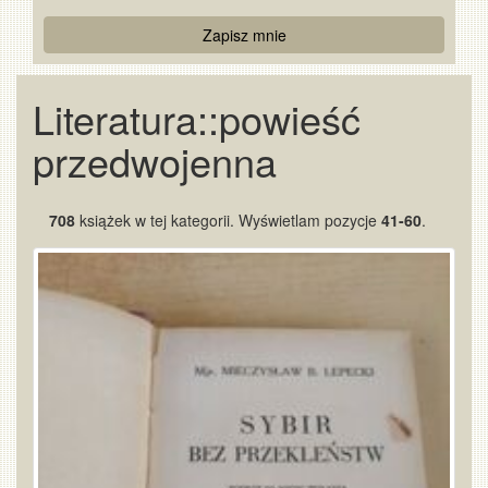
Re
Zapisz mnie
Captcha
Literatura::powieść
przedwojenna
708
książek w tej kategorii. Wyświetlam pozycje
41-60
.