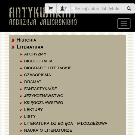
Toggl
navig
Historia
Literatura
aforyzmy
bibliografia
biografie literackie
czasopisma
dramat
fantastyka/sf
językoznawstwo
księgoznawstwo
lektury
listy
literatura dziecięca i młodzieżowa
nauka o literaturze