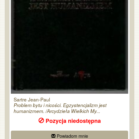
Sartre Jean-Paul
Problem bytu i nicości. Egzystencjalizm jest
humanizmem. /Arcydzieła Wielkich My...
Pozycja niedostępna
Powiadom mnie