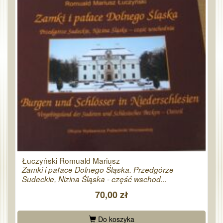
Łuczyński Romuald Mariusz
Zamki i pałace Dolnego Śląska. Przedgórze
Sudeckie, Nizina Śląska - część wschod...
70,00 zł
Do koszyka