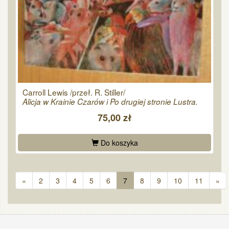
Carroll Lewis /przeł. R. Stiller/
Alicja w Krainie Czarów i Po drugiej stronie Lustra.
75,00 zł
Do koszyka
«
2
3
4
5
6
7
8
9
10
11
»