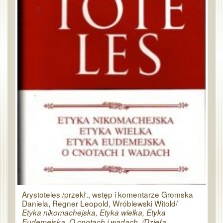
Arystoteles /przekł., wstęp i komentarze Gromska
Daniela, Regner Leopold, Wróblewski Witold/
Etyka nikomachejska, Etyka wielka, Etyka
Eudemejska, O cnotach i wadach. /Dzieła...