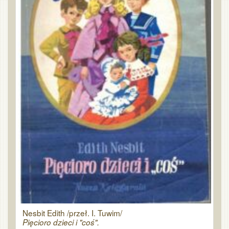
Nesbit Edith /przeł. I. Tuwim/
Pięcioro dzieci i "coś".