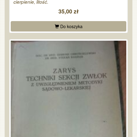
cierpienie, litość.
35,00 zł
Do koszyka